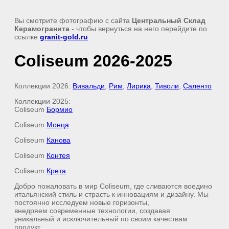
Вы смотрите фотографию с сайта
Центральный Склад
Керамогранита
- чтобы вернуться на него перейдите по
ссылке
granit-gold.ru
Coliseum 2026-2025
Коллекции 2026:
Вивальди
,
Рим
,
Лирика
,
Тиволи
,
Саленто
Коллекции 2025:
Coliseum
Бормио
Coliseum
Moнца
Coliseum
Канова
Coliseum
Контея
Coliseum
Крета
Добро пожаловать в мир Coliseum, где сливаются воедино
итальянский стиль и страсть к инновациям и дизайну. Мы
постоянно исследуем новые горизонты,
внедряем современные технологии, создавая
уникальный и исключительный по своим качествам
продукт.